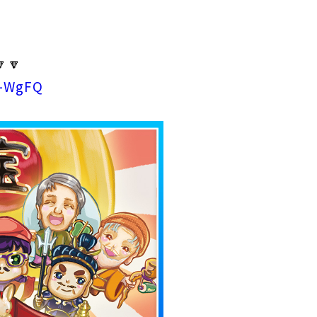
】
🔽
C-WgFQ