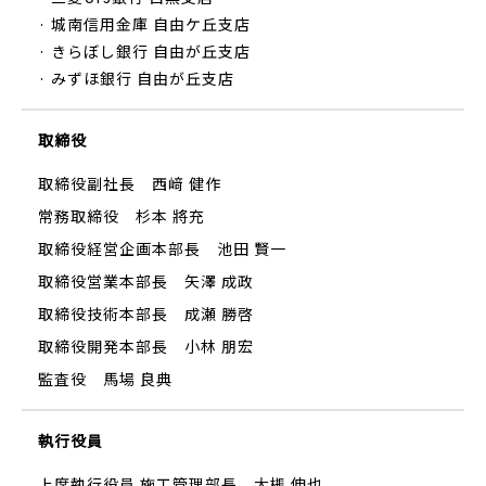
· 城南信用金庫 自由ケ丘支店
· きらぼし銀行 自由が丘支店
· みずほ銀行 自由が丘支店
取締役
取締役副社長
西﨑 健作
常務取締役
杉本 將充
取締役経営企画本部長
池田 賢一
取締役営業本部長
矢澤 成政
取締役技術本部長
成瀬 勝啓
取締役開発本部長
小林 朋宏
監査役
馬場 良典
執行役員
上席執行役員 施工管理部長
大槻 伸也